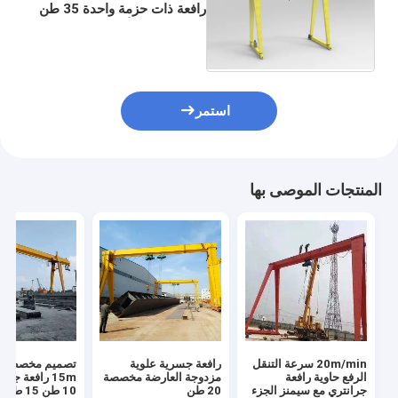
رافعة ذات حزمة واحدة 35 طن
مع رفع حبل الأسلاك الكهربائية
استمر
المنتجات الموصى بها
20m/min سرعة التنقل
رافعة جسرية علوية
تصميم مخصص م
الرفع حاوية رافعة
مزدوجة العارضة مخصصة
15m رافعة جر
جرانتري مع سيمنز الجزء
20 طن
10 طن 15