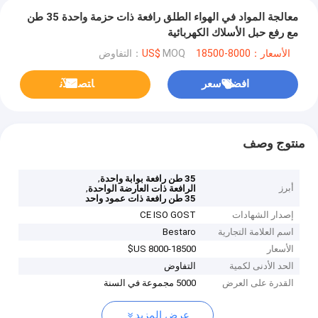
معالجة المواد في الهواء الطلق رافعة ذات حزمة واحدة 35 طن
مع رفع حبل الأسلاك الكهربائية
الأسعار：8000-18500 US$
MOQ：التفاوض
افضل سعر
ﺎﺘﺼﻟ ﺍﻶﻧ
منتوج وصف
,
35 طن رافعة بوابة واحدة
أبرز
,
الرافعة ذات العارضة الواحدة
35 طن رافعة ذات عمود واحد
إصدار الشهادات
CE ISO GOST
اسم العلامة التجارية
Bestaro
الأسعار
8000-18500 US$
الحد الأدنى لكمية
التفاوض
القدرة على العرض
5000 مجموعة في السنة
عرض المزيد