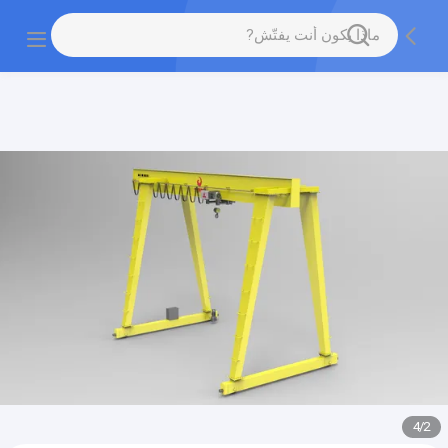
gtag('config', 'G-QWE9HWC3PF', {cookie_flags:
"SameSite=None;Secure"});
4
/
2