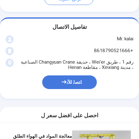
تفاصيل الاتصال
Mr. kalai
+8618790521666
رقم 1 ، طريق Wei'er ، حديقة Changyuan Crane الصناعية
، مدينة Xinxiang ، مقاطعة Henan.
ﺎﺘﺼﻟ ﺍﻶﻧ
احصل على افضل سعر ل
معالجة المواد في الهواء الطلق