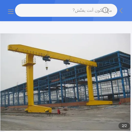
gtag('config', 'G-QWE9HWC3PF', {cookie_flags:
"SameSite=None;Secure"});
2
/
2