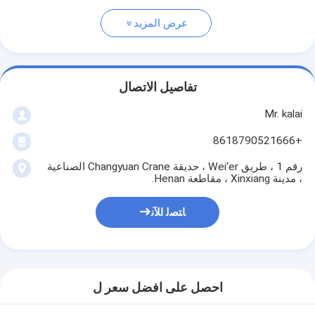
عرض المزيد
تفاصيل الاتصال
Mr. kalai
+8618790521666
رقم 1 ، طريق Wei'er ، حديقة Changyuan Crane الصناعية
، مدينة Xinxiang ، مقاطعة Henan.
ﺎﺘﺼﻟ ﺍﻶﻧ
احصل على افضل سعر ل