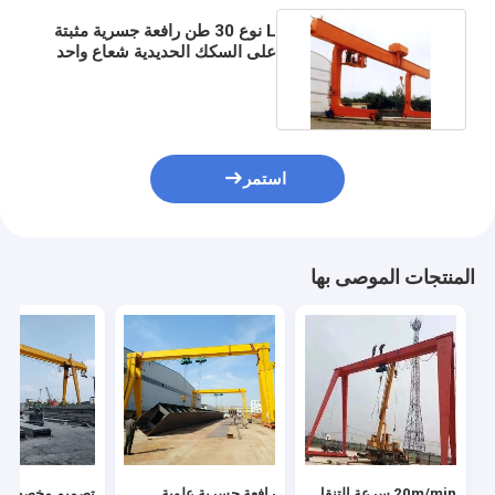
L نوع 30 طن رافعة جسرية مثبتة
على السكك الحديدية شعاع واحد
لورشة العمل
استمر
المنتجات الموصى بها
20m/min سرعة التنقل
رافعة جسرية علوية
تصميم مخصص م