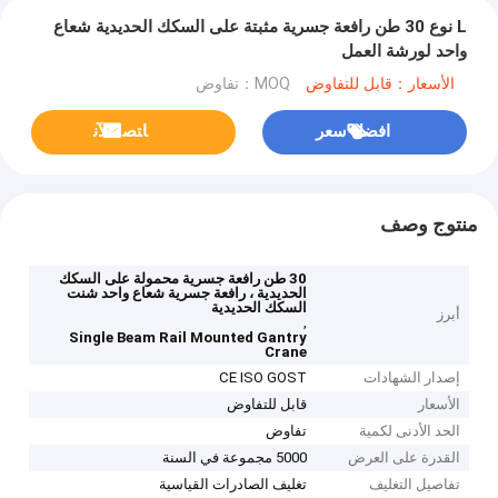
L نوع 30 طن رافعة جسرية مثبتة على السكك الحديدية شعاع
واحد لورشة العمل
الأسعار：قابل للتفاوض
MOQ：تفاوض
افضل سعر
ﺎﺘﺼﻟ ﺍﻶﻧ
منتوج وصف
30 طن رافعة جسرية محمولة على السكك
الحديدية ، رافعة جسرية شعاع واحد شنت
السكك الحديدية
أبرز
,
Single Beam Rail Mounted Gantry
Crane
إصدار الشهادات
CE ISO GOST
الأسعار
قابل للتفاوض
الحد الأدنى لكمية
تفاوض
القدرة على العرض
5000 مجموعة في السنة
تفاصيل التغليف
تغليف الصادرات القياسية