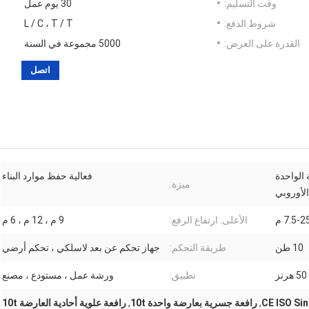
وقت التسليم:
30 يوم عمل
شروط الدفع:
L / C ، T / T
القدرة على العرض:
5000 مجموعة في السنة
اتصل
 الواحدة
فعالية حفظ موارد البناء
ميزة:
لأوروبي
7.5-2 م
الأعلى. ارتفاع الرفع:
9 م ، 12 م ، 6 م
10 طن
طريقة التحكم:
جهاز تحكم عن بعد لاسلكي ، تحكم أرضي
تطبيق:
ورشة عمل ، مستودع ، مصنع
CE ISO Sin
,
رافعة جسرية بعارضة واحدة 10t
,
رافعة علوية أحادية العارضة 10t