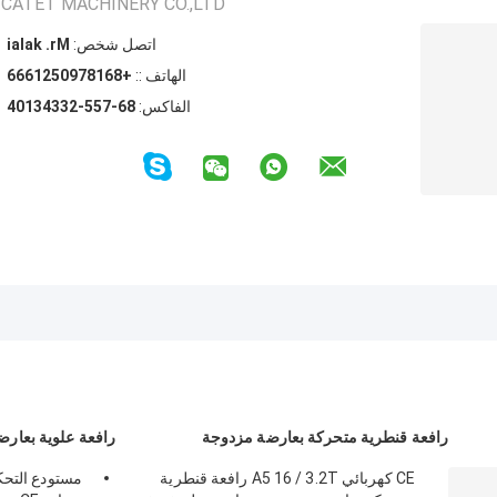
CATET MACHINERY CO.,LTD
اتصل شخص:
Mr. kalai
الهاتف ::
+8618790521666
الفاكس:
86-755-23343104
رافعة قنطرية متحركة بعارضة مزدوجة
رافعة علوية بعارض
CE كهربائي A5 16 / 3.2T رافعة قنطرية
مستودع التحك