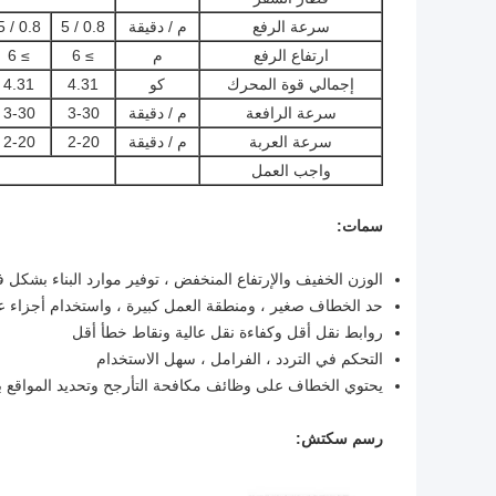
سرعة الرفع
م / دقيقة
0.8 / 5
0.8 / 5
ارتفاع الرفع
م
≥ 6
≥ 6
إجمالي قوة المحرك
كو
4.31
4.31
سرعة الرافعة
م / دقيقة
3-30
3-30
سرعة العربة
م / دقيقة
2-20
2-20
واجب العمل
سمات:
الوزن الخفيف والإرتفاع المنخفض ، توفير موارد البناء بشكل ف
حد الخطاف صغير ، ومنطقة العمل كبيرة ، واستخدام أجزاء عا
روابط نقل أقل وكفاءة نقل عالية ونقاط خطأ أقل
التحكم في التردد ، الفرامل ، سهل الاستخدام
يحتوي الخطاف على وظائف مكافحة التأرجح وتحديد المواقع ب
رسم سكتش: