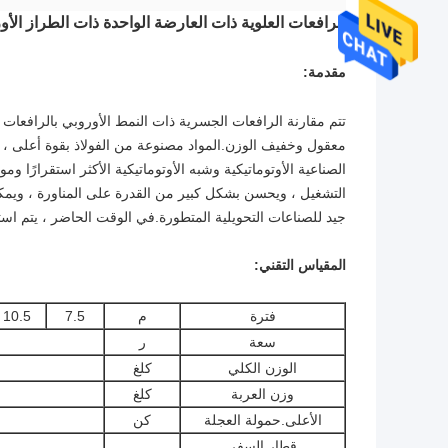
الرافعات العلوية ذات العارضة الواحدة ذات الطراز ال
مقدمة:
تتم مقارنة الرافعات الجسرية ذات النمط الأوروبي بالرافعات 
معقول وخفيف الوزن.المواد مصنوعة من الفولاذ بقوة أعلى ، وال
الصناعية الأوتوماتيكية وشبه الأوتوماتيكية الأكثر استقرارًا 
التشغيل ، ويحسن بشكل كبير من القدرة على المناورة ، ويم
جيد للصناعات التحويلية المتطورة.في الوقت الحاضر ، يتم اس
المقياس التقني:
فترة
م
7.5
10.5
سعة
ر
الوزن الكلي
كلغ
وزن العربة
كلغ
الأعلى.حمولة العجلة
كن
قطار السفر