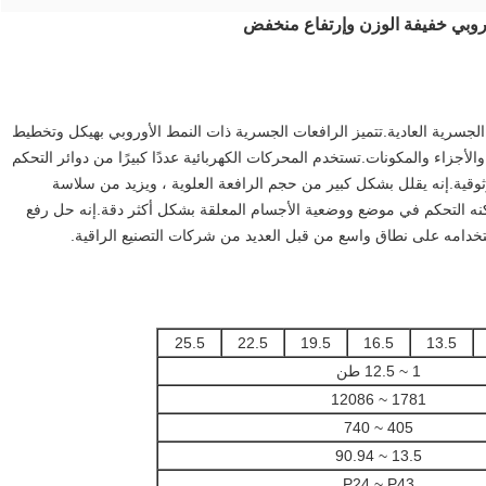
أوروبي خفيفة الوزن وإرتفاع منخفض
الجسرية العادية.تتميز الرافعات الجسرية ذات النمط الأوروبي بهيكل وتخطيط
أجزاء والمكونات.تستخدم المحركات الكهربائية عددًا كبيرًا من دوائر التحكم
وموثوقية.إنه يقلل بشكل كبير من حجم الرافعة العلوية ، ويزيد من سلاسة
كنه التحكم في موضع ووضعية الأجسام المعلقة بشكل أكثر دقة.إنه حل رفع
تخدامه على نطاق واسع من قبل العديد من شركات التصنيع الراقية.
25.5
22.5
19.5
16.5
13.5
1 ~ 12.5 طن
1781 ~ 12086
405 ~ 740
13.5 ~ 90.94
P24 ~ P43